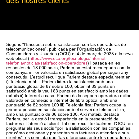
dels nostres clients
Segons “l’Encuesta sobre satisfacción con las operadoras de
telecomunicaciones”, publicada per l’Organización de
Consumidores y Usuarios (OCU) el 4 de març de 2025 a la seva
web oficial (
https://www.ocu.org/tecnologia/internet-
telefonia/noticias/satisfaccion-operadores
) i basada en les
respostes de 13.000 socis, Parlem ha estat reconeguda com la
companyia millor valorada en satisfacció global per segon any
consecutiu. L’estudi recull que Parlem destaca especialment en
i) Telefonia mòbil: Parlem lidera la satisfacció amb una
puntuació global de 87 sobre 100, obtenint 89 punts en
satisfacció amb la veu i 83 punts en satisfacció amb les dades
mòbils ii) Internet a casa: Parlem és la segona operadora millor
valorada en connexió a internet de fibra òptica, amb una
puntuació de 82 sobre 100 iii) Telefonia fixa: Parlem ocupa la
primera posició en satisfacció amb el servei de telefonia fixa,
amb una puntuació de 86 sobre 100. Així mateix, destaca
Parlem, per la gestió i transparència en la presentació de
factures i L’atenció al client. Tal com recull textualment l’OCU, en
preguntar als seus socis “por la satisfacción con las compañías,
por cómo gestionan y presentan sus facturas o atienden a sus
clientes”, es constata que “las diferencias entre los operadores